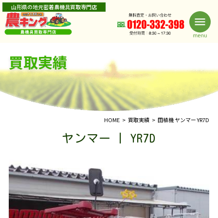
山形県の地元密着農機具買取専門店
買取実績
HOME
買取実績
田植機 ヤンマー YR7D
ヤンマー | YR7D