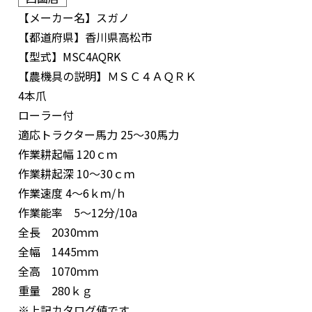
【メーカー名】
スガノ
【都道府県】
香川県高松市
【型式】
MSC4AQRK
【農機具の説明】
ＭＳＣ４ＡＱＲＫ
4本爪
ローラー付
適応トラクター馬力 25～30馬力
作業耕起幅 120ｃｍ
作業耕起深 10～30ｃｍ
作業速度 4～6ｋｍ/ｈ
作業能率 5～12分/10a
全長 2030ｍｍ
全幅 1445ｍｍ
全高 1070ｍｍ
重量 280ｋｇ
※上記カタログ値です