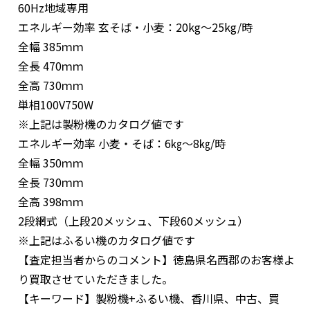
60Hz地域専用
エネルギー効率 玄そば・小麦：20kg～25kg/時
全幅 385ｍｍ
全長 470ｍｍ
全高 730ｍｍ
単相100V750W
※上記は製粉機のカタログ値です
エネルギー効率 小麦・そば：6㎏～8㎏/時
全幅 350ｍｍ
全長 730ｍｍ
全高 398ｍｍ
2段網式（上段20メッシュ、下段60メッシュ）
※上記はふるい機のカタログ値です
【査定担当者からのコメント】
徳島県名西郡のお客様よ
り買取させていただきました。
【キーワード】
製粉機+ふるい機、香川県、中古、買