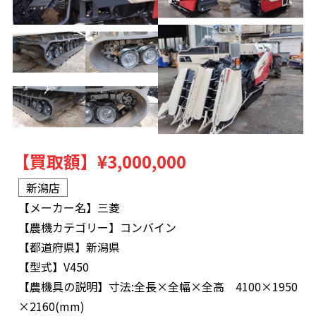
【買取額】
¥3,000,000
新潟店
【メーカー名】
三菱
【農機カテゴリー】
コンバイン
【都道府県】
新潟県
【型式】
V450
【農機具の説明】
寸法:全長×全幅×全高 4100×1950
×2160(mm)