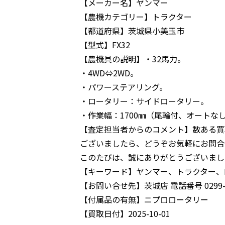
【メーカー名】
ヤンマー
【農機カテゴリー】
トラクター
【都道府県】
茨城県小美玉市
【型式】
FX32
【農機具の説明】
・32馬力。
・4WD⇔2WD。
・パワーステアリング。
・ロータリー：サイドロータリー。
・作業幅：1700㎜（尾輪付、オートな
【査定担当者からのコメント】
数ある買
ございましたら、どうぞお気軽にお問合
このたびは、誠にありがとうございまし
【キーワード】
ヤンマー、トラクター、F
【お問い合せ先】
茨城店 電話番号 0299-5
【付属品の有無】
ニプロロータリー
【買取日付】
2025-10-01