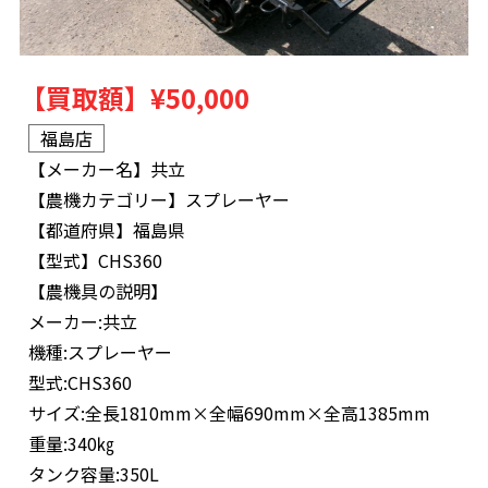
【買取額】
¥50,000
福島店
【メーカー名】
共立
【農機カテゴリー】
スプレーヤー
【都道府県】
福島県
【型式】
CHS360
【農機具の説明】
メーカー:共立
機種:スプレーヤー
型式:CHS360
サイズ:全長1810mm×全幅690mm×全高1385mm
重量:340㎏
タンク容量:350L