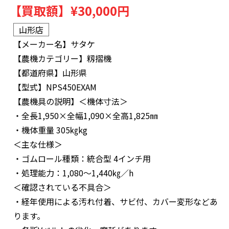
【買取額】
¥30,000円
山形店
【メーカー名】
サタケ
【農機カテゴリー】
籾摺機
【都道府県】
山形県
【型式】
NPS450EXAM
【農機具の説明】
＜機体寸法＞
・全長1,950×全幅1,090×全高1,825㎜
・機体重量 305㎏kg
＜主な仕様＞
・ゴムロール種類：統合型 4インチ用
・処理能力：1,080～1,440㎏／h
＜確認されている不具合＞
・経年使用による汚れ付着、サビ付、カバー変形などあ
ります。