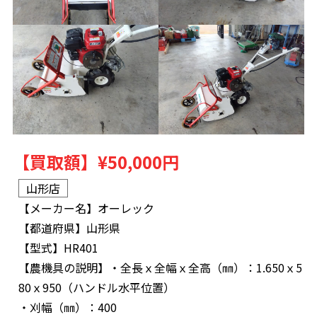
【買取額】
¥50,000円
山形店
【メーカー名】
オーレック
【都道府県】
山形県
【型式】
HR401
【農機具の説明】
・全長ｘ全幅ｘ全高（㎜）：1.650ｘ5
80ｘ950（ハンドル水平位置）
・刈幅（㎜）：400