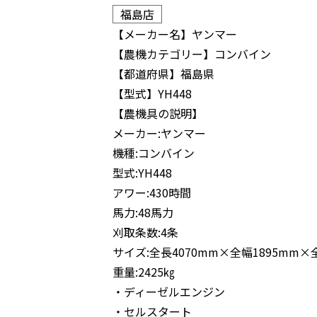
福島店
【メーカー名】
ヤンマー
【農機カテゴリー】
コンバイン
【都道府県】
福島県
【型式】
YH448
【農機具の説明】
メーカー:ヤンマー
機種:コンバイン
型式:YH448
アワー:430時間
馬力:48馬力
刈取条数:4条
サイズ:全長4070mm×全幅1895mm×
重量:2425㎏
・ディーゼルエンジン
・セルスタート