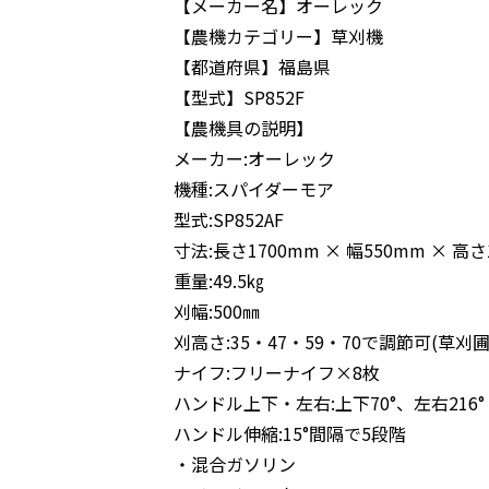
【メーカー名】
オーレック
【農機カテゴリー】
草刈機
【都道府県】
福島県
【型式】
SP852F
【農機具の説明】
メーカー:オーレック
機種:スパイダーモア
型式:SP852AF
寸法:長さ1700mm × 幅550mm × 高さ
重量:49.5㎏
刈幅:500㎜
刈高さ:35・47・59・70で調節可(草刈
ナイフ:フリーナイフ×8枚
ハンドル上下・左右:上下70°、左右216°
ハンドル伸縮:15°間隔で5段階
・混合ガソリン