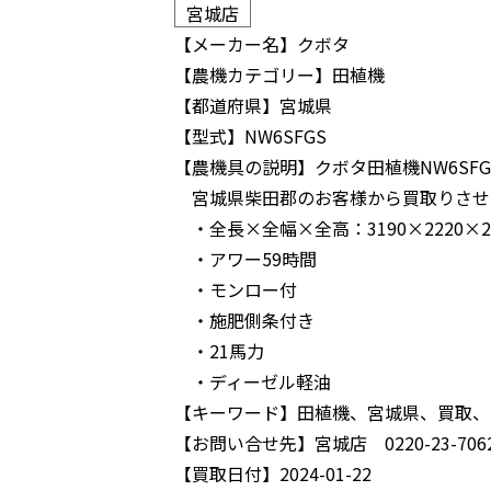
宮城店
【メーカー名】
クボタ
【農機カテゴリー】
田植機
【都道府県】
宮城県
【型式】
NW6SFGS
【農機具の説明】
クボタ田植機NW6SF
宮城県柴田郡のお客様から買取りさせ
・全長×全幅×全高：3190×2220×26
・アワー59時間
・モンロー付
・施肥側条付き
・21馬力
・ディーゼル軽油
【キーワード】
田植機、宮城県、買取、
【お問い合せ先】
宮城店 0220-23-706
【買取日付】
2024-01-22