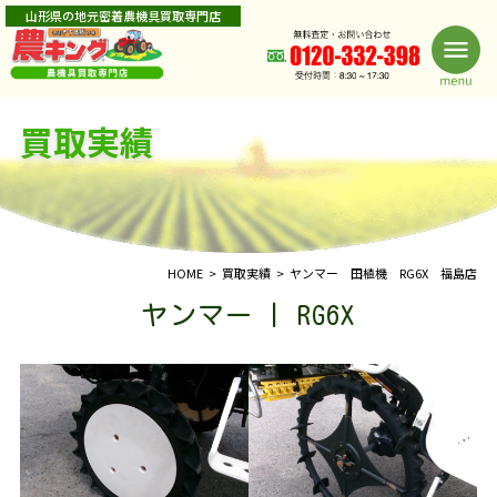
山形県の地元密着農機具買取専門店
買取実績
HOME
買取実績
ヤンマー 田植機 RG6X 福島店
ヤンマー | RG6X