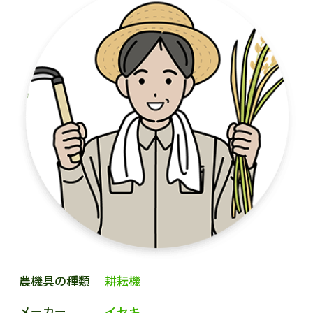
農機具の種類
耕耘機
メーカー
イセキ