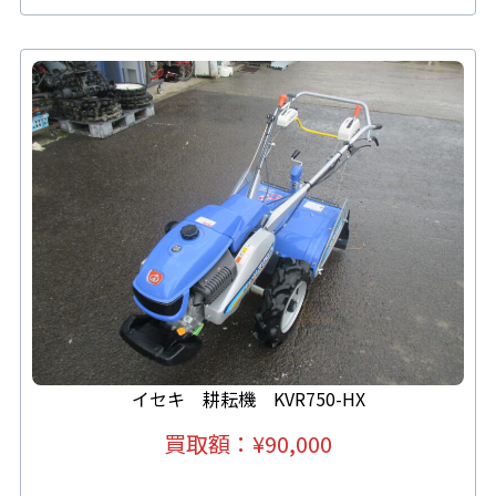
イセキ 耕耘機 KVR750-HX
買取額：
¥
90,000