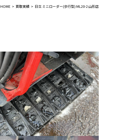
HOME
買取実績
日立 ミニローダー(歩行型) ML20-2 山形店