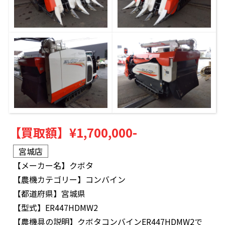
【買取額】
¥1,700,000-
宮城店
【メーカー名】
クボタ
【農機カテゴリー】
コンバイン
【都道府県】
宮城県
【型式】
ER447HDMW2
【農機具の説明】
クボタコンバインER447HDMW2で