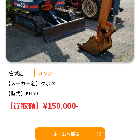
宮城店
ユンボ
【メーカー名】
クボタ
【型式】
KH50
【買取額】
¥150,000-
ホームへ戻る