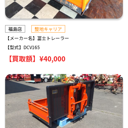
福島店
整地キャリア
【メーカー名】
冨士トレーラー
【型式】
DCV165
【買取額】
¥40,000