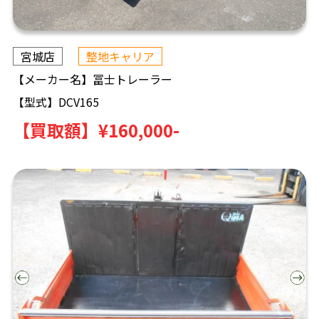
宮城店
整地キャリア
【メーカー名】
冨士トレーラー
【型式】
DCV165
【買取額】
¥160,000-