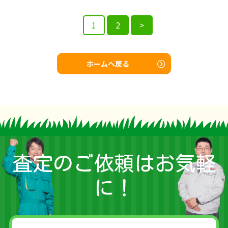
投
1
2
>
稿
の
ホームへ戻る
ペ
ー
ジ
送
査定のご依頼はお気軽
り
に！