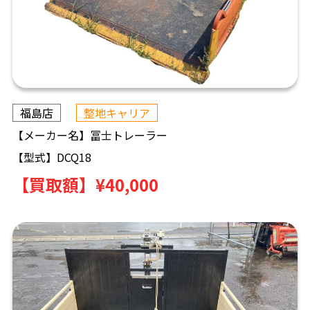
福島店
整地キャリア
【メーカー名】
冨士トレーラー
【型式】
DCQ18
【買取額】
¥40,000