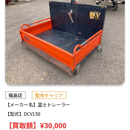
福島店
整地キャリア
【メーカー名】
冨士トレーラー
【型式】
DCV150
【買取額】
¥30,000