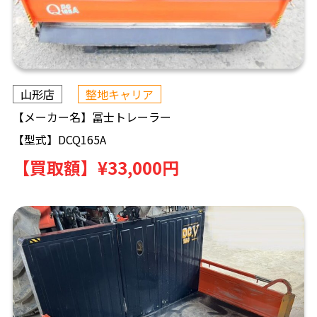
山形店
整地キャリア
【メーカー名】
冨士トレーラー
【型式】
DCQ165A
【買取額】
¥33,000円