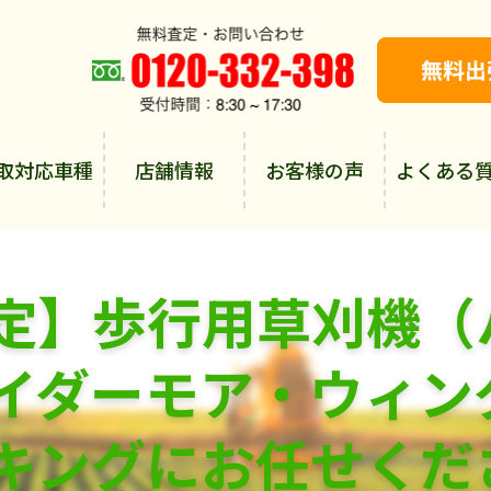
取対応車種
店舗情報
お客様の声
よくある
定】歩行用草刈機（
イダーモア・ウィン
キングにお任せくだ