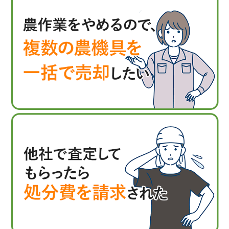
ジョンディア
ニューホーランド
マッセイファーガ
落合刃物
ソン
オリオン
オークラ輸送機
カタクラ
カルイ
カルエンタープライ
カワベ（KAWABE）
ズ
神木製作所
関東農機（カントウ