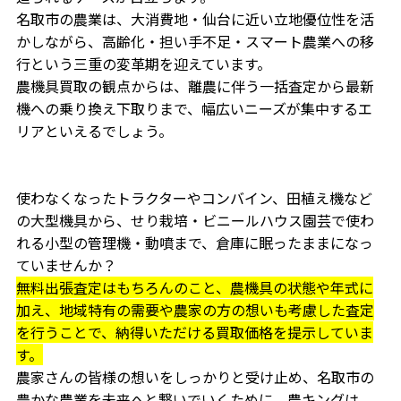
名取市の農業は、大消費地・仙台に近い立地優位性を活
かしながら、高齢化・担い手不足・スマート農業への移
行という三重の変革期を迎えています。
農機具買取の観点からは、離農に伴う一括査定から最新
機への乗り換え下取りまで、幅広いニーズが集中するエ
リアといえるでしょう。
使わなくなったトラクターやコンバイン、田植え機など
の大型機具から、せり栽培・ビニールハウス園芸で使わ
れる小型の管理機・動噴まで、倉庫に眠ったままになっ
ていませんか？
無料出張査定はもちろんのこと、農機具の状態や年式に
加え、地域特有の需要や農家の方の想いも考慮した査定
を行うことで、納得いただける買取価格を提示していま
す。
農家さんの皆様の想いをしっかりと受け止め、名取市の
豊かな農業を未来へと繋いでいくために、農キングは、