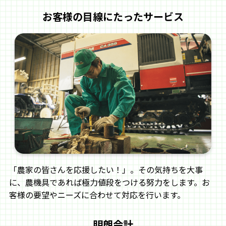
アグリップ
アテックス
お客様の目線にたったサービス
アトム農機
麻場（アサバ）
有光（アリミツ）
エムケー精工
コンマ製作所
イガラシ機械工業
小川農機製作所
共栄社（バロネス）
「農家の皆さんを応援したい！」。その気持ちを大事
に、農機具であれば極力値段をつける努力をします。お
寺田製作所
エムケー農機
客様の要望やニーズに合わせて対応を行います。
明朗会計