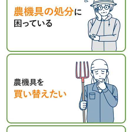
ジョーニシ
カーツ
スズテック
昭和ブリッジ
タイショー
ネポン
スガノ農機
ササキ
みのる
マメトラ農機
富士トレーラー
イリノ