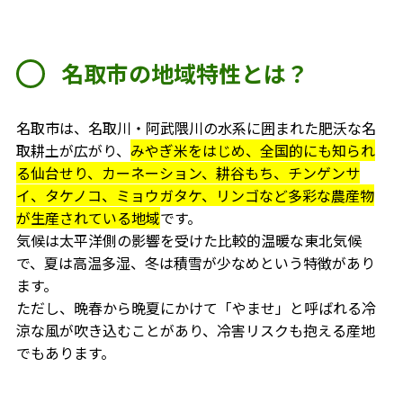
名取市の地域特性とは？
名取市は、名取川・阿武隈川の水系に囲まれた肥沃な名
取耕土が広がり、
みやぎ米をはじめ、全国的にも知られ
る仙台せり、カーネーション、耕谷もち、チンゲンサ
イ、タケノコ、ミョウガタケ、リンゴなど多彩な農産物
が生産されている地域
です。
気候は太平洋側の影響を受けた比較的温暖な東北気候
で、夏は高温多湿、冬は積雪が少なめという特徴があり
ます。
ただし、晩春から晩夏にかけて「やませ」と呼ばれる冷
涼な風が吹き込むことがあり、冷害リスクも抱える産地
でもあります。