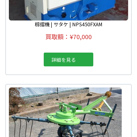
籾摺機
|
サタケ | NPS450FXAM
買取額：
¥70,000
詳細を見る