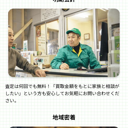
宝田工業
ホクエツ
宝永工業
松井
ヤマハ（除雪機）
吉徳
山田機械（結束
LEMKEN レムケン
機）
査定は何回でも無料！「買取金額をもとに家族と相談が
サン機工
サシナミ
したい」という方も安心してお気軽にお問い合わせくだ
さい。
サンワ
マルマス
地域密着