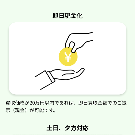
即日現金化
スイコー
象印ラコルト
太陽
大紀産業
タイワ精機
橋水機
タスク・ビージー
田中産業
買取価格が20万円以内であれば、即日買取金額でのご提
田中工機
タナカ（日立工機販
示（現金）が可能です。
売）
土日、夕方対応