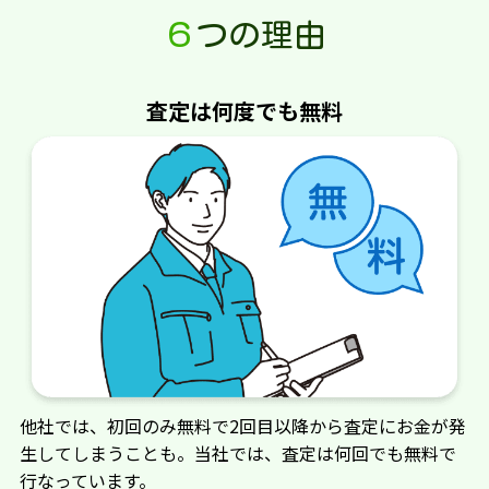
６
つの理由
ヤマホ工業
ゼノア
査定は何度でも無料
エスピーエム
大橋
大屋丹蔵製作所
山陽金属
山陽利器
三和サービス
サークル鉄工
重松工業
他社では、初回のみ無料で2回目以降から査定にお金が発
スキガラ農機（鋤
スチール（STIHL）
生してしまうことも。当社では、査定は何回でも無料で
柄）
行なっています。