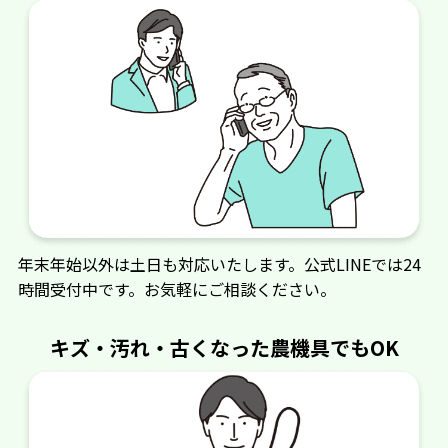
デンヨー
ナイガイ（梱包機）
シバタ
ツルミポンプ
デリカ
デドン取扱（諸岡）
東洋農機
十勝農機
年末年始以外は土日も対応いたします。公式LINEでは24
時間受付中です。お気軽にご相談ください。
中沢機械店（バル
中西商事
トラ）
キズ・汚れ・古くなった農機具でもOK
ナガノ
中村選果機（ナカム
ラ）