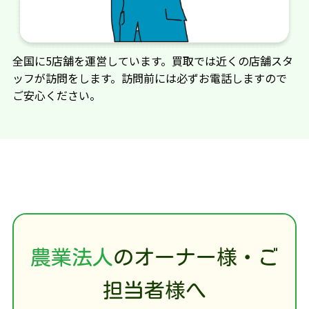
システム株式会社
全国に5店舗を運営しています。買取では近くの店舗スタ
ミヤタ電機設計
ミツワ
ッフが訪問をします。訪問前には必ずお電話しますので
ご安心ください。
水内ゴム
向井工業
明治電機
諸岡 モロオカ
山口金属
農業法人
のオーナー様・ご
担当者様へ