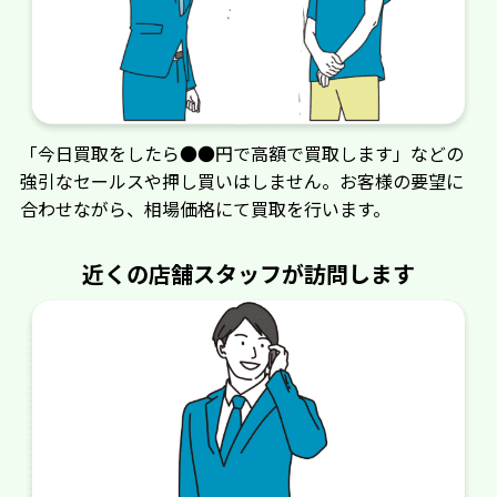
ション
古田電機
文明農機
「今日買取をしたら●●円で高額で買取します」などの
北海農機
マキロン
強引なセールスや押し買いはしません。お客様の要望に
合わせながら、相場価格にて買取を行います。
細川製作所
マツモト（松本）
近くの店舗スタッフが訪問します
マキタ
丸久製作所
丸七製作所
マルナカ
三菱電機冷熱応用
エルタ