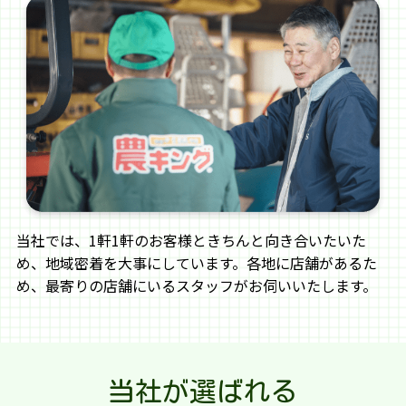
イチネン
石村鉄工
イナダ（INADA）
アルインコ
オギハラ
三洋
ちくし号農機製作
新富士バナー
当社では、1軒1軒のお客様ときちんと向き合いたいた
所
め、地域密着を大事にしています。各地に店舗があるた
め、最寄りの店舗にいるスタッフがお伺いいたします。
イワタ
美善
エルム
エコー（ECHO）
当社が選ばれる