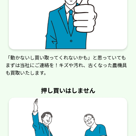
七尾機工
日農機製工
ニッカリ
中沢機械店（バルト
ラ）
「動かないし買い取ってくれないかも」と思っていても
まずは当社にご連絡を！キズや汚れ、古くなった農機具
ハツダ（初田工
PDNS（キミヤ）
も買取いたします。
業）
押し買いはしません
ビコンジャパン
日立（コンプレッサ
ー）
フジイコーポレー
藤木農機