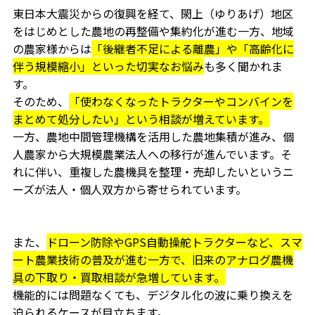
東日本大震災からの復興を経て、閖上（ゆりあげ）地区
をはじめとした農地の再整備や集約化が進む一方、地域
の農家様からは
「後継者不足による離農」や「高齢化に
伴う規模縮小」といった切実なお悩み
も多く聞かれま
す。
そのため、
「使わなくなったトラクターやコンバインを
まとめて処分したい」という相談が増えています。
一方、農地中間管理機構を活用した農地集積が進み、個
人農家から大規模農業法人への移行が進んでいます。そ
れに伴い、重複した農機具を整理・売却したいというニ
ーズが法人・個人双方から寄せられています。
また、
ドローン防除やGPS自動操舵トラクターなど、スマ
ート農業技術の普及が進む一方で、旧来のアナログ農機
具の下取り・買取相談が急増しています。
機能的には問題なくても、デジタル化の波に乗り換えを
迫られるケースが目立ちます。