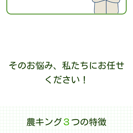
KOYO
斎藤農機
佐藤農機鋳造株式
ササオカ
会社
そのお悩み、私たちにお任せ
サンエイ工業
サンエー
ください！
三研
サンクールシステム
山陽機器
和同産業
農キング
３
つの特徴