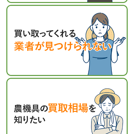
農機）
木原製作所（KIHA
キミヤ（PDNS）
RA）
共和テクノ
KITO（キトー）
黒田農機
ケイエスエンタープ
ライズ
啓文社製作所
国際農機
コーンズ・エージー
コダマ樹脂