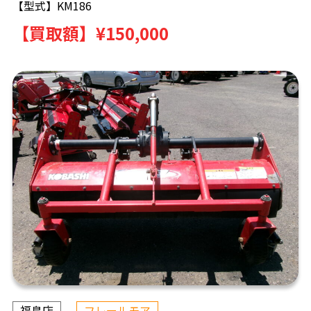
【型式】
KM186
【買取額】
¥150,000
福島店
フレールモア