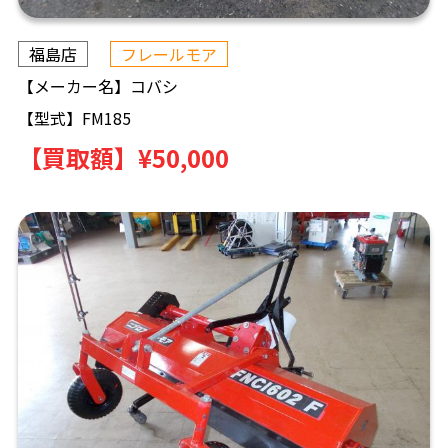
福島店
フレールモア
【メーカー名】
コバシ
【型式】
FM185
【買取額】
¥50,000