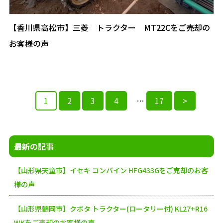
【香川県高松市】三菱 トラクター MT22Cをご売却の
お客様の声
1
2
3
4
…
17
>
投
稿
最新の記事
の
【山形県天童市】イセキ コンバイン HFG433Gをご売却のお客
ペ
様の声
ー
【山形県鶴岡市】クボタ トラクター(ロータリー付) KL27+R16
ジ
WKをご売却のお客様の声