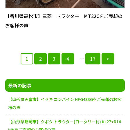
【香川県高松市】三菱 トラクター MT22Cをご売却の
お客様の声
1
2
3
4
…
17
>
投
稿
最新の記事
の
【山形県天童市】イセキ コンバイン HFG433Gをご売却のお客
ペ
様の声
ー
【山形県鶴岡市】クボタ トラクター(ロータリー付) KL27+R16
ジ
WKをご売却のお客様の声