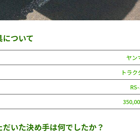
具について
ヤン
トラク
RS-
350,0
ただいた決め手は何でしたか？