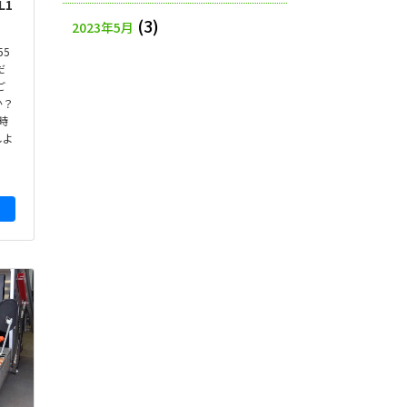
L1
(3)
2023年5月
55
だ
ご
か？
時
しよ