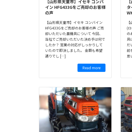
【山形県天童市】イセキ コンバ
【
イン HFG433Gをご売却のお客様
タ
の声
W
【山形県天童市】イセキ コンバイン
【
HFG433Gをご売却のお客様の声 ご売
(
却いただいた農機具について 今回、
の
当社でご売却いただいた決め手は何で
具
したか？ 営業の対応がしっかりして
だ
いたので即決しました。 金額も希望
前
通りでし […]
思い
Read more