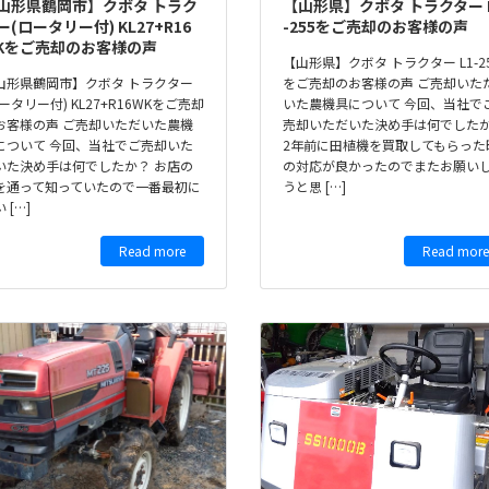
山形県鶴岡市】クボタ トラク
【山形県】クボタ トラクター 
ー(ロータリー付) KL27+R16
-255をご売却のお客様の声
Kをご売却のお客様の声
【山形県】クボタ トラクター L1-2
山形県鶴岡市】クボタ トラクター
をご売却のお客様の声 ご売却いた
ロータリー付) KL27+R16WKをご売却
いた農機具について 今回、当社で
お客様の声 ご売却いただいた農機
売却いただいた決め手は何でした
について 今回、当社でご売却いた
2年前に田植機を買取してもらった
いた決め手は何でしたか？ お店の
の対応が良かったのでまたお願い
を通って知っていたので一番最初に
うと思 […]
 […]
Read more
Read more