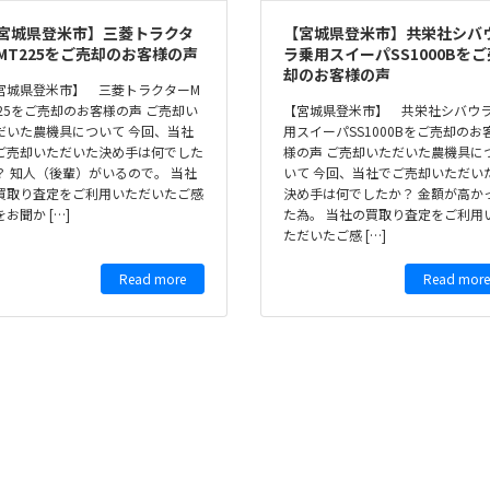
宮城県登米市】三菱トラクタ
【宮城県登米市】共栄社シバ
MT225をご売却のお客様の声
ラ乗用スイーパSS1000Bをご
却のお客様の声
宮城県登米市】 三菱トラクターM
225をご売却のお客様の声 ご売却い
【宮城県登米市】 共栄社シバウ
だいた農機具について 今回、当社
用スイーパSS1000Bをご売却のお
ご売却いただいた決め手は何でした
様の声 ご売却いただいた農機具に
？ 知人（後輩）がいるので。 当社
いて 今回、当社でご売却いただい
買取り査定をご利用いただいたご感
決め手は何でしたか？ 金額が高か
をお聞か […]
た為。 当社の買取り査定をご利用
ただいたご感 […]
Read more
Read more