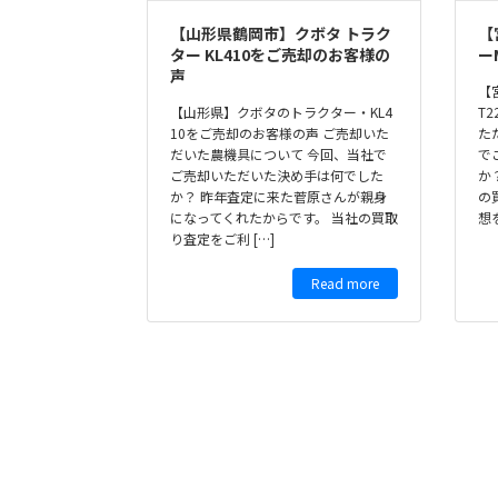
【山形県鶴岡市】クボタ トラク
【
ター KL410をご売却のお客様の
ー
声
【
【山形県】クボタのトラクター・KL4
T
10をご売却のお客様の声 ご売却いた
た
だいた農機具について 今回、当社で
で
ご売却いただいた決め手は何でした
か
か？ 昨年査定に来た菅原さんが親身
の
になってくれたからです。 当社の買取
想
り査定をご利 […]
Read more