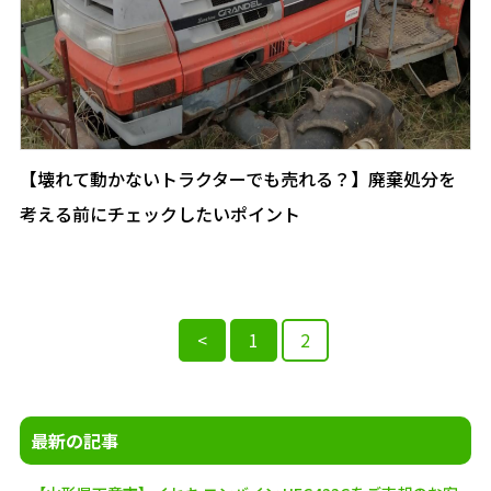
【壊れて動かないトラクターでも売れる？】廃棄処分を
考える前にチェックしたいポイント
<
1
2
投
稿
最新の記事
の