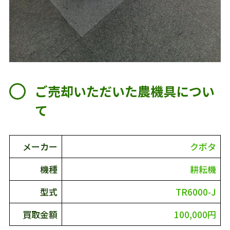
ご売却いただいた農機具につい
て
メーカー
クボタ
機種
耕耘機
型式
TR6000-J
買取金額
100,000円